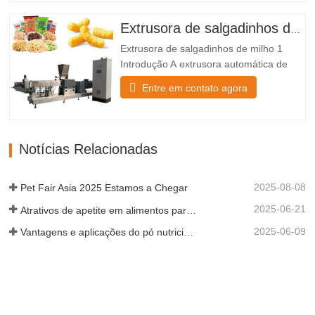
máquina que mistura, puffs, seca,
sabores e arrefece. O mesmo snack puff
Extrusora de salgadinhos de milho
pode ser associado com traços de
Extrusora de salgadinhos de milho 1
fabricação…
Introdução A extrusora automática de
salgadinhos de milho produz matérias-
Entre em contato agora
primas em pó que incluem farinha de
milho em salgadinhos através da
máquina de misturar, soprar, secar,
aromatizar e resfriar. A linha de produção
Notícias Relacionadas
de salgadinhos folhados é altamente…
2025-08-08
Pet Fair Asia 2025 Estamos a Chegar
2025-06-21
Atrativos de apetite em alimentos para animais de estimação
2025-06-09
Vantagens e aplicações do pó nutricional expandido