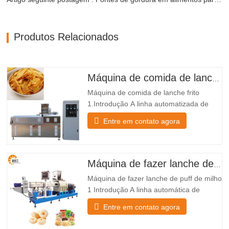
Produtos Relacionados
Máquina de comida de lanche frito
Máquina de comida de lanche frito
1.Introdução A linha automatizada de
produção de snacks fritos produz
Entre em contato agora
substâncias cruas em pó que incluem
farinha de milho em snack frito através
do método de mistura, extrudência,
fritura, aromatizante e arrefecimento. a
Máquina de fazer lanche de puff de milho
mesma linha de produção pode
Máquina de fazer lanche de puff de milho
produzir…
1 Introdução A linha automática de
fabrico de snacks puff transforma
Entre em contato agora
matérias-primas em pó, como farinha de
milho, em snacks puff usando uma